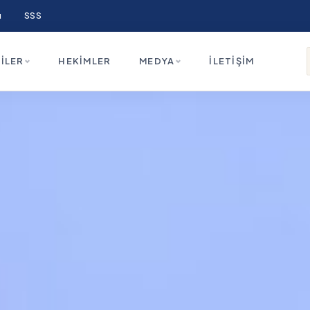
ı
SSS
ILER
HEKIMLER
MEDYA
İLETIŞIM