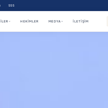
ı
SSS
ILER
HEKIMLER
MEDYA
İLETIŞIM