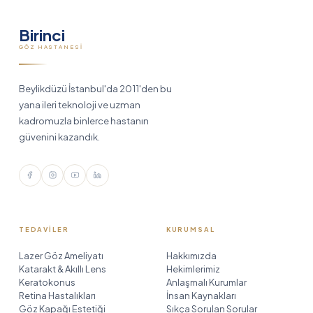
Birinci
GÖZ HASTANESI
Beylikdüzü İstanbul'da 2011'den bu
yana ileri teknoloji ve uzman
kadromuzla binlerce hastanın
güvenini kazandık.
TEDAVILER
KURUMSAL
Lazer Göz Ameliyatı
Hakkımızda
Katarakt & Akıllı Lens
Hekimlerimiz
Keratokonus
Anlaşmalı Kurumlar
Retina Hastalıkları
İnsan Kaynakları
Göz Kapağı Estetiği
Sıkça Sorulan Sorular