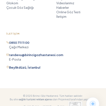
Glokom
Videolarımız
Çocuk Göz Sağlığı
Haberler
Online Göz Testi
İletişim
İLETIŞIM
Birinci Göz Asistanı
TR
EN
DE
RU
0850 711 11 00
AR
HE
çevrimiçi
Çağrı Merkezi
randevu@birincigozhastanesi.com
E-Posta
Merhaba! Birinci Göz Hastanesi
Beylikdüzü, İstanbul
asistanıyım. Size yardımcı olabilmem
için önce adınızı ve soyadınızı
öğrenebilir miyim?
© 2025 Birinci Göz Hastanesi. Tüm hakları saklıdır.
Bu site
sağlık turizmi reklam ajansı
olan Projemed tarafından yapılmıştır.