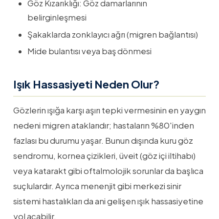
Göz Kızarıklığı: Göz damarlarının
belirginleşmesi
Şakaklarda zonklayıcı ağrı (migren bağlantısı)
Mide bulantısı veya baş dönmesi
Işık Hassasiyeti Neden Olur?
Gözlerin ışığa karşı aşırı tepki vermesinin en yaygın
nedeni migren ataklarıdır; hastaların %80'inden
fazlası bu durumu yaşar. Bunun dışında kuru göz
sendromu, kornea çizikleri, üveit (göz içi iltihabı)
veya katarakt gibi oftalmolojik sorunlar da başlıca
suçlulardır. Ayrıca menenjit gibi merkezi sinir
sistemi hastalıkları da ani gelişen ışık hassasiyetine
yol açabilir.