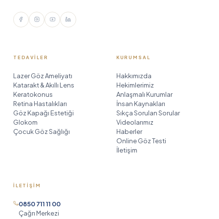
TEDAVILER
KURUMSAL
Lazer Göz Ameliyatı
Hakkımızda
Katarakt & Akıllı Lens
Hekimlerimiz
Keratokonus
Anlaşmalı Kurumlar
Retina Hastalıkları
İnsan Kaynakları
Göz Kapağı Estetiği
Sıkça Sorulan Sorular
Glokom
Videolarımız
Çocuk Göz Sağlığı
Haberler
Online Göz Testi
İletişim
İLETIŞIM
Birinci Göz Asistanı
TR
EN
DE
RU
0850 711 11 00
AR
HE
çevrimiçi
Çağrı Merkezi