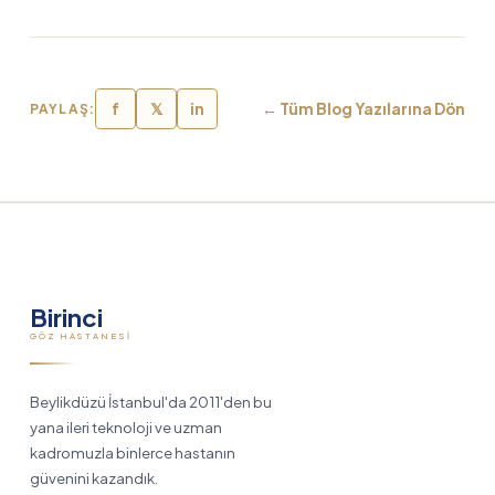
f
𝕏
in
← Tüm Blog Yazılarına Dön
PAYLAŞ:
Birinci
GÖZ HASTANESI
Beylikdüzü İstanbul'da 2011'den bu
yana ileri teknoloji ve uzman
kadromuzla binlerce hastanın
güvenini kazandık.