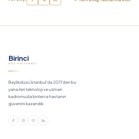
Birinci
GÖZ HASTANESI
Beylikdüzü İstanbul'da 2011'den bu
yana ileri teknoloji ve uzman
kadromuzla binlerce hastanın
güvenini kazandık.