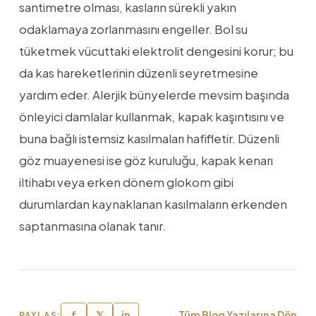
santimetre olması, kasların sürekli yakın
odaklamaya zorlanmasını engeller. Bol su
tüketmek vücuttaki elektrolit dengesini korur; bu
da kas hareketlerinin düzenli seyretmesine
yardım eder. Alerjik bünyelerde mevsim başında
önleyici damlalar kullanmak, kapak kaşıntısını ve
buna bağlı istemsiz kasılmaları hafifletir. Düzenli
göz muayenesi ise göz kuruluğu, kapak kenarı
iltihabı veya erken dönem glokom gibi
durumlardan kaynaklanan kasılmaların erkenden
saptanmasına olanak tanır.
f
𝕏
in
← Tüm Blog Yazılarına Dön
PAYLAŞ: