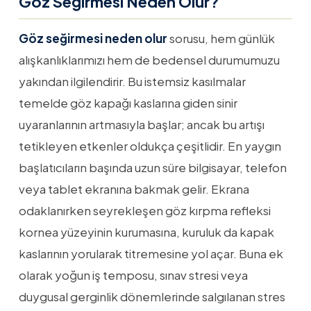
Göz Seğirmesi Neden Olur?
Göz seğirmesi neden olur
sorusu, hem günlük
alışkanlıklarımızı hem de bedensel durumumuzu
yakından ilgilendirir. Bu istemsiz kasılmalar
temelde göz kapağı kaslarına giden sinir
uyaranlarının artmasıyla başlar; ancak bu artışı
tetikleyen etkenler oldukça çeşitlidir. En yaygın
başlatıcıların başında uzun süre bilgisayar, telefon
veya tablet ekranına bakmak gelir. Ekrana
odaklanırken seyrekleşen göz kırpma refleksi
kornea yüzeyinin kurumasına, kuruluk da kapak
kaslarının yorularak titremesine yol açar. Buna ek
olarak yoğun iş temposu, sınav stresi veya
duygusal gerginlik dönemlerinde salgılanan stres