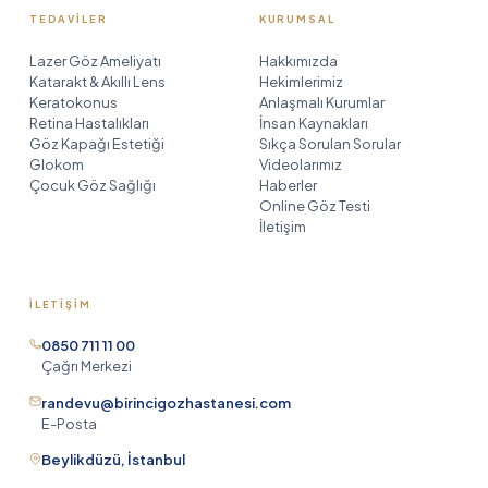
TEDAVILER
KURUMSAL
Lazer Göz Ameliyatı
Hakkımızda
Katarakt & Akıllı Lens
Hekimlerimiz
Keratokonus
Anlaşmalı Kurumlar
Retina Hastalıkları
İnsan Kaynakları
Göz Kapağı Estetiği
Sıkça Sorulan Sorular
Glokom
Videolarımız
Çocuk Göz Sağlığı
Haberler
Online Göz Testi
İletişim
İLETIŞIM
Birinci Göz Asistanı
TR
EN
DE
RU
0850 711 11 00
AR
HE
çevrimiçi
Çağrı Merkezi
randevu@birincigozhastanesi.com
E-Posta
Merhaba! Birinci Göz Hastanesi
Beylikdüzü, İstanbul
asistanıyım. Size yardımcı olabilmem
için önce adınızı ve soyadınızı