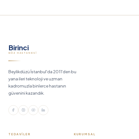
Birinci
GÖZ HASTANESI
Beylikdüzü İstanbul'da 2011'den bu
yana ileri teknoloji ve uzman
kadromuzla binlerce hastanın
güvenini kazandık.
TEDAVILER
KURUMSAL