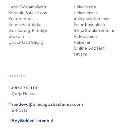
Lazer Göz Ameliyatı
Hakkımızda
Katarakt & Akıllı Lens
Hekimlerimiz
Keratokonus
Anlaşmalı Kurumlar
Retina Hastalıkları
İnsan Kaynakları
Göz Kapağı Estetiği
Sıkça Sorulan Sorular
Glokom
Videolarımız
Çocuk Göz Sağlığı
Haberler
Online Göz Testi
İletişim
İLETIŞIM
Birinci Göz Asistanı
TR
EN
DE
RU
0850 711 11 00
AR
HE
çevrimiçi
Çağrı Merkezi
randevu@birincigozhastanesi.com
E-Posta
Merhaba! Birinci Göz Hastanesi
Beylikdüzü, İstanbul
asistanıyım. Size yardımcı olabilmem
için önce adınızı ve soyadınızı
öğrenebilir miyim?